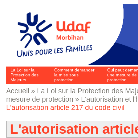
Aller au contenu principal
La Loi sur la
Comment demander
Qui peut dema
Protection des
la mise sous
une mesure de
Majeurs
protection
protection
Accueil
»
La Loi sur la Protection des Maj
Vous êtes ici
mesure de protection
»
L'autorisation et l
L'autorisation article 217 du code civil
L'autorisation articl