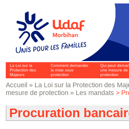
Aller au contenu principal
La Loi sur la
Comment demander
Qui peut dema
Protection des
la mise sous
une mesure de
Majeurs
protection
protection
Accueil
»
La Loi sur la Protection des Maj
Vous êtes ici
mesure de protection
»
Les mandats
> Pr
Procuration bancair