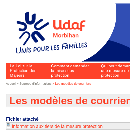
Aller au contenu principal
La Loi sur la
Comment demander
Qui peut dema
Protection des
la mise sous
une mesure de
Majeurs
protection
protection
Accueil
»
Sources d'informations
> Les modèles de courriers
Vous êtes ici
Les modèles de courrie
Fichier attaché
Information aux tiers de la mesure protection