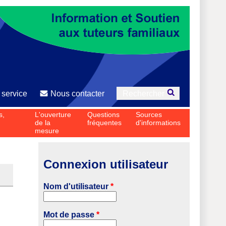
Rechercher
 service
Nous contacter
Formulaire de
s,
L'ouverture
Questions
Sources
recherche
de la
fréquentes
d'informations
mesure
Connexion utilisateur
Nom d'utilisateur
*
Mot de passe
*