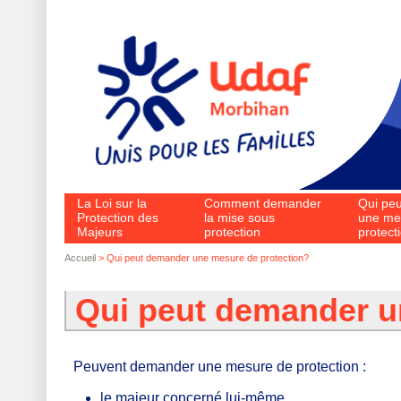
Aller au contenu principal
La Loi sur la
Comment demander
Qui pe
Protection des
la mise sous
une me
Majeurs
protection
protect
Accueil
> Qui peut demander une mesure de protection?
Vous êtes ici
Qui peut demander u
Peuvent demander une mesure de protection :
le majeur concerné lui-même