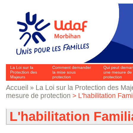
Aller au contenu principal
La Loi sur la
Comment demander
Qui peut dema
Protection des
la mise sous
une mesure de
Majeurs
protection
protection
Accueil
»
La Loi sur la Protection des Maj
Vous êtes ici
mesure de protection
> L'habilitation Fami
L'habilitation Famili